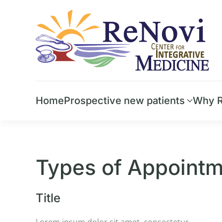
Skip to main content
Home
Prospective new patients
Why R
Types of Appoint
Title