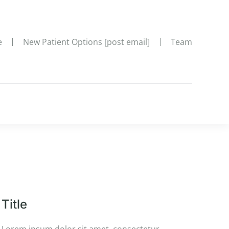
e
New Patient Options [post email]
Team
Title