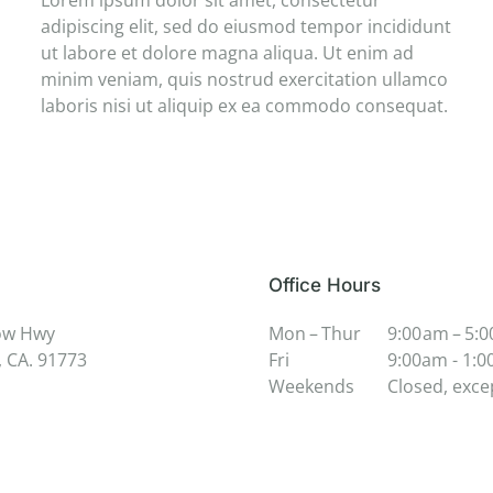
Lorem ipsum dolor sit amet, consectetur
adipiscing elit, sed do eiusmod tempor incididunt
ut labore et dolore magna aliqua. Ut enim ad
minim veniam, quis nostrud exercitation ullamco
laboris nisi ut aliquip ex ea commodo consequat.
Office Hours
ow Hwy
Mon – Thur
9:00 am – 5:
 CA. 91773
Fri
9:00am - 1:
Weekends
Closed, exce